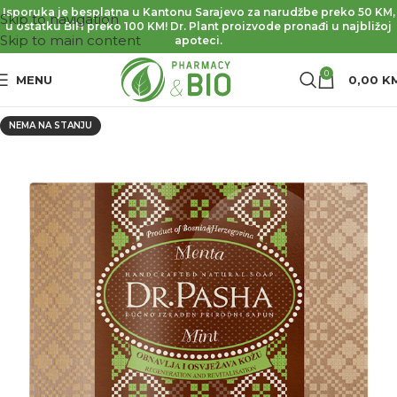
Isporuka je besplatna u Kantonu Sarajevo za narudžbe preko 50 KM,
Skip to navigation
u ostatku BiH preko 100 KM! Dr. Plant proizvode pronađi u najbližoj
Skip to main content
apoteci.
0
MENU
0,00
K
NEMA NA STANJU