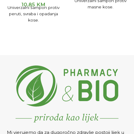
Univerzalni šampon protiv
10,85
KM
masne kose.
Univerzalni šampon protiv
peruti, svraba i opadanja
kose.
Mi vjerujemo da za dugoročno zdravlje postoji lijek u