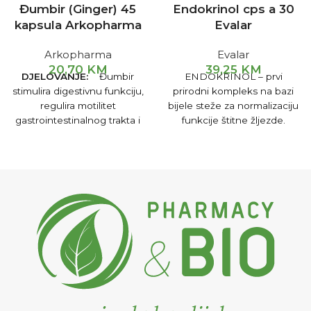
Đumbir (Ginger) 45
Endokrinol cps a 30
kapsula Arkopharma
Evalar
Arkopharma
Evalar
20,70
KM
39,25
KM
DJELOVANJE:
Đumbir
ENDOKRINOL – prvi
stimulira digestivnu funkciju,
prirodni kompleks na bazi
regulira motilitet
bijele steže za normalizaciju
gastrointestinalnog trakta i
funkcije štitne žljezde.
doprinosi eliminaciji gasova,
pomaže kod mučnina, te
bolova i poremećaja u toku
menstrualnog ciklusa.
UPUTSTVO:
Uzmite 1-2
kapsule dva puta na dan sa
velikom čašom vode,
poželjno prije jela. Ne
prelaziti preporučenu
dnevnu dozu.