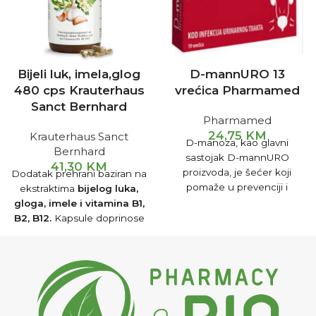
Bijeli luk, imela,glog
D-mannURO 13
480 cps Krauterhaus
vrećica Pharmamed
Sanct Bernhard
Pharmamed
24,75
KM
Krauterhaus Sanct
D-manoza, kao glavni
Bernhard
sastojak D-mannURO
41,30
KM
proizvoda, je šećer koji
Dodatak prehrani baziran na
pomaže u prevenciji i
ekstraktima
bijelog luka,
otklanjanju simptoma
gloga, imele i vitamina B1,
infekcije mokraćnih kanala i
B2, B12.
Kapsule doprinose
mokraćnog mjehura.
boljoj funkciji srca i
cirkulacije. Koriste se za
regulisanje krvnog pritiska.