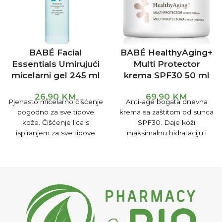
BABÉ Facial
BABÉ HealthyAging+
Essentials Umirujući
Multi Protector
micelarni gel 245 ml
krema SPF30 50 ml
26,90
KM
69,90
KM
Pjenasto micelarno čišćenje
Anti-age bogata dnevna
pogodno za sve tipove
krema sa zaštitom od sunca
kože. Čišćenje lica s
SPF30. Daje koži
ispiranjem za sve tipove
maksimalnu hidrataciju i
kože, uključujući
hranjivost tijekom cijelog
najosjetljiviju. Savršeno za
dana. Dermatološki i