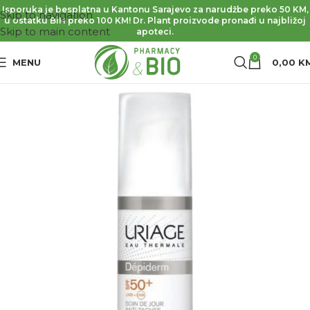
Isporuka je besplatna u Kantonu Sarajevo za narudžbe preko 50 KM,
Skip to navigation
u ostatku BiH preko 100 KM! Dr. Plant proizvode pronađi u najbližoj
Skip to main content
apoteci.
0
MENU
0,00
K