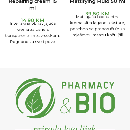
Repairing cream 15
Mattifying Fluid 50 ml
ml
39,80
KM
Matirajuća hidratantna
14,90
KM
krema ultra lagane teksture,
Intenzivna obnavljajuća
posebno se preporučuje za
krema za usne s
mješovitu masnu kožu i/ili
transparentnim završetkom.
kožu sklonu aknama. Sadrži
Pogodno za sve tipove
niacinamid i
kože. Obnavljajuća krema za
usne koja pomaže u