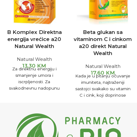
B Komplex Direktna
Beta glukan sa
energija vrećice a20
vitaminom C i cinkom
Natural Wealth
a20 direkt Natural
Wealth
Natural Wealth
13,30
KM
Natural Wealth
Za direktnu energiju i
17,60
KM
smanjenje umora i
Kada je u pitanju očuvanje
iscrpljenosti. Za
imuniteta, najtraženiji
svakodnevnu nadopunu
sastojci svakako su vitamin
dnevnih potreba za B
C i cink, koji doprinose
vitaminima. Odličnog okusa
normalnoj funkciji
breskve i marakuje.
imunološkog sistema.