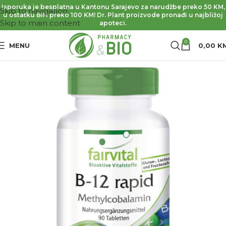
Isporuka je besplatna u Kantonu Sarajevo za narudžbe preko 50 KM,
Skip to navigation
u ostatku BiH preko 100 KM! Dr. Plant proizvode pronađi u najbližoj
Skip to main content
apoteci.
0
MENU
0,00
K