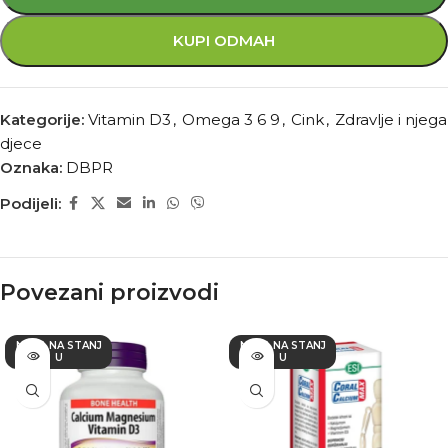
KUPI ODMAH
Kategorije:
Vitamin D3
,
Omega 3 6 9
,
Cink
,
Zdravlje i njega
djece
Oznaka:
DBPR
Podijeli:
Povezani proizvodi
NEMA NA STANJ
NEMA NA STANJ
U
U