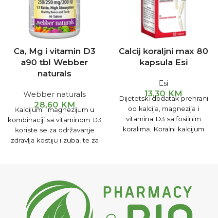
Ca, Mg i vitamin D3
Calcij koraljni max 80
a90 tbl Webber
kapsula Esi
naturals
Esi
13,30
KM
Webber naturals
Dijetetski dodatak prehrani
28,60
KM
od kalcija, magnezija i
Kalcijum i magnezijum u
vitamina D3 sa fosilnim
kombinaciji sa vitaminom D3
koralima. Koralni kalcijum
koriste se za održavanje
predstavlja izvrsno rješenje
zdravlja kostiju i zuba, te za
kod problema povezanih sa
normalnu mišićnu funkciju.
gubitkom koštane mase ili
lomljivošću kostiju.