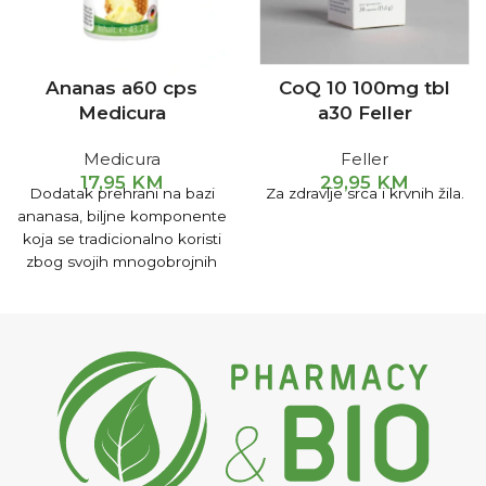
Ananas a60 cps
CoQ 10 100mg tbl
Medicura
a30 Feller
Medicura
Feller
17,95
KM
29,95
KM
Dodatak prehrani na bazi
Za zdravlje srca i krvnih žila.
ananasa, biljne komponente
koja se tradicionalno koristi
zbog svojih mnogobrojnih
pozitivnih djelovanja.