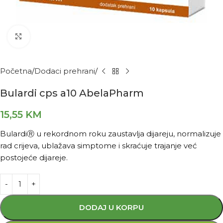
Kliknite za povećanje
Početna
Dodaci prehrani
Bulardi cps a10 AbelaPharm
15,55
KM
BulardiⓇ u rekordnom roku zaustavlja dijareju, normalizuje
rad crijeva, ublažava simptome i skraćuje trajanje već
postojeće dijareje.
DODAJ U KORPU