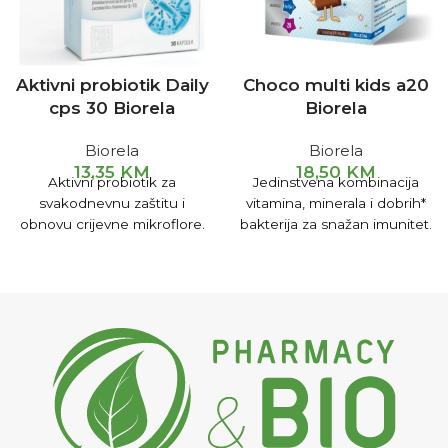
Aktivni probiotik Daily
Choco multi kids a20
cps 30 Biorela
Biorela
Biorela
Biorela
13,35
KM
18,50
KM
Aktivni probiotik za
Jedinstvena kombinacija
svakodnevnu zaštitu i
vitamina, minerala i dobrih*
obnovu crijevne mikroflore.
bakterija za snažan imunitet.