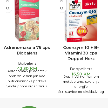
Adrenomaxx a 75 cps
Coenzym 10 + B-
Biobalans
Vitamini 30 cps
Doppel Herz
Biobalans
43,30
KM
Doppelherz
Adrenomaxx je dodatak
16,50
KM
prehrani osmišljen kao
Doprinosi normalnom
nutricionistička podrška
metabolizmu stvaranja
cjelokupnom organizmu u
energije
stanjima koja mogu
Štiti stanice od oksidativnog
iscrpljujuće i stresno
stresa
djelovati na organizam ili
Kod umora i iscrpljenosti
nakon njih.
Poboljšava fizičku