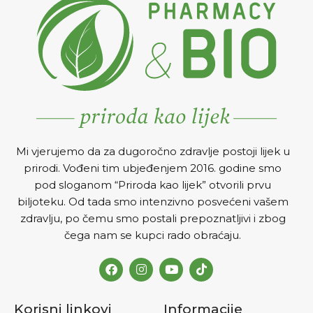
izdržljivost, moždane
funkcije i pamćenje
Za pravilnu funkciju srca,
smanjuje rizik od
ateroskleroze.
Mi vjerujemo da za dugoročno zdravlje postoji lijek u
prirodi. Vođeni tim ubjeđenjem 2016. godine smo
pod sloganom “Priroda kao lijek” otvorili prvu
biljoteku. Od tada smo intenzivno posvećeni vašem
zdravlju, po čemu smo postali prepoznatljivi i zbog
čega nam se kupci rado obraćaju.
Korisni linkovi
Informacije