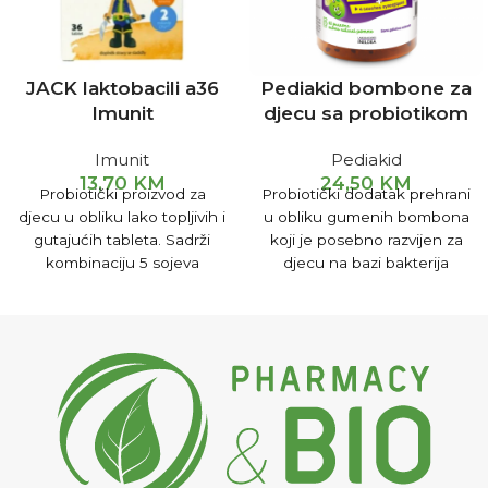
JACK laktobacili a36
Pediakid bombone za
Imunit
djecu sa probiotikom
Imunit
Pediakid
13,70
KM
24,50
KM
Probiotički proizvod za
Probiotički dodatak prehrani
djecu u obliku lako topljivih i
u obliku gumenih bombona
gutajućih tableta. Sadrži
koji je posebno razvijen za
kombinaciju 5 sojeva
djecu na bazi bakterija
mikroorganizama, inulina,
mliječne kiseline.
eteričnog ulja komorača i
selena.