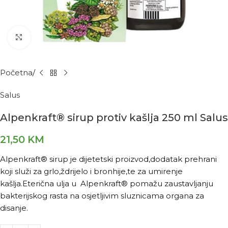
Kliknite za povećanje
Početna
Salus
Alpenkraft® sirup protiv kašlja 250 ml Salus
21,50
KM
Alpenkraft® sirup je dijetetski proizvod,dodatak prehrani
koji služi za grlo,ždrijelo i bronhije,te za umirenje
kašlja.Eterična ulja u Alpenkraft® pomažu zaustavljanju
bakterijskog rasta na osjetljivim sluznicama organa za
disanje.