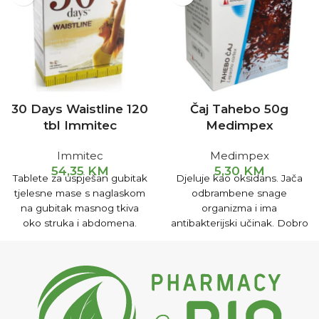
30 Days Waistline 120
Čaj Tahebo 50g
tbl Immitec
Medimpex
Immitec
Medimpex
54,35
KM
5,30
KM
Tablete za uspješan gubitak
Djeluje kao oksidans. Jača
tjelesne mase s naglaskom
odbrambene snage
na gubitak masnog tkiva
organizma i ima
oko struka i abdomena.
antibakterijski učinak. Dobro
Osim toga, doprinose
ga je piti kod hroničnih
jačanju imuniteta, djeluju i
bolesti kao što su
kao zaštitnik jetre.
bronhitis,kožne bolesti i
herpesi.