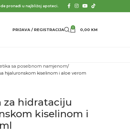
de pronađi u najbližoj apoteci.
0
PRIJAVA / REGISTRACIJA
0,00
KM
tika sa posebnom namjenom
sa hijaluronskom kiselinom i aloe verom
za hidrataciju
onskom kiselinom i
 ml