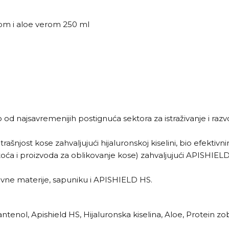
nom i aloe verom 250 ml
no od najsavremenijih postignuća sektora za istraživanje i ra
šnjost kose zahvaljujući hijaluronskoj kiselini, bio efektivni
istoća i proizvoda za oblikovanje kose) zahvaljujući APISHIEL
ktivne materije, sapuniku i APISHIELD HS.
Pantenol, Apishield HS, Hijaluronska kiselina, Aloe, Protein zo