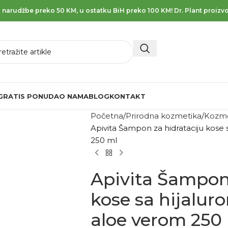
 narudžbe preko 50 KM, u ostatku BiH preko 100 KM! Dr. Plant proizvo
GRATIS PONUDA
O NAMA
BLOG
KONTAKT
Početna
Prirodna kozmetika
Kozme
Apivita Šampon za hidrataciju kose 
250 ml
Apivita Šampon 
kose sa hijalur
aloe verom 250