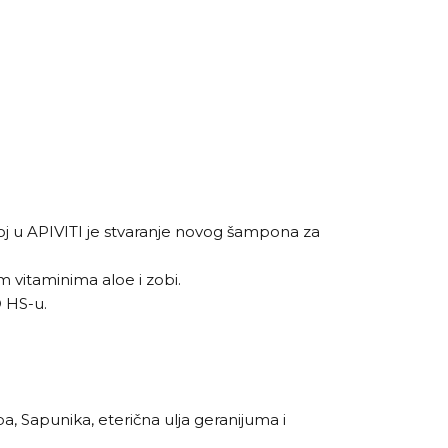
zvoj u APIVITI je stvaranje novog šampona za
m vitaminima aloe i zobi.
D HS-u.
ba, Sapunika, eterična ulja geranijuma i