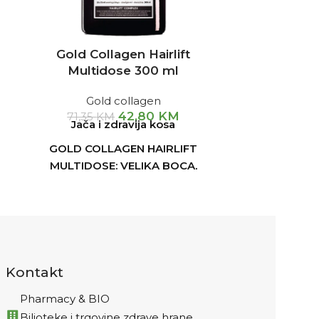
Gold Collagen Hairlift
Uriage DS 
Multidose 300 ml
pe
Gold collagen
42,80
KM
71,35
KM
Jača i zdravija kosa
GOLD COLLAGEN HAIRLIFT
MULTIDOSE: VELIKA BOCA,
POVOLJNIJA CIJENA
Podržava
rast kose
i hrani kosu
iznutra
Podržava
normalno stvaranje
kolagena
Kontakt
Podržava
stvaranje keratina
Pharmacy & BIO
Pomaže očuvanju
zdravog
Biljoteke i trgovine zdrave hrane