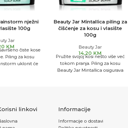
rainstorm nježni
Beauty Jar Mintallica piling za
vlasište 100g
čišćenje za kosu i vlasište
100g
uty Jar
,20
KM
Beauty Jar
 savršeno čiste kose
14,20
KM
Pružite svojoj kosi nešto više već
e. Piling za kosu
tokom pranja. Piling za kosu
instorm uklonit će
Beauty Jar Mintallica osigurava
sebum i ostatke
uistinu temeljito čišćenje,
zahvaljujući kojem
Korisni linkovi
Informacije
aslovna
Informacije o dostavi
O nama
Politika privatnosti