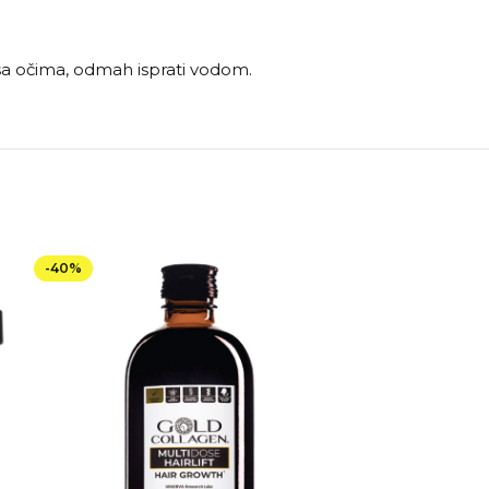
 sa očima, odmah isprati vodom.
-40%
NEMA NA STAN