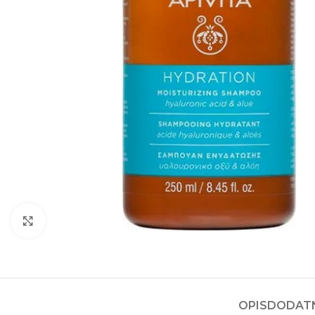
Kliknite za povećanje
OPIS
DODATN