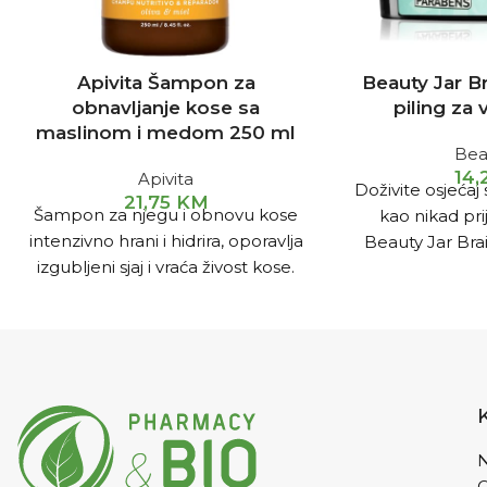
Apivita Šampon za
Beauty Jar B
obnavljanje kose sa
piling za 
maslinom i medom 250 ml
Bea
14
Apivita
Doživite osjećaj
21,75
KM
Šampon za njegu i obnovu kose
kao nikad prij
intenzivno hrani i hidrira, oporavlja
Beauty Jar Bra
izgubljeni sjaj i vraća živost kose.
nečistoću, 
Dubinski hrani i oporavlja kosu
zahvaljujući 3 vrste maslinovog,
bademovog i pšeničnog ulja i
proteinima pšenice i vitaminima.
N