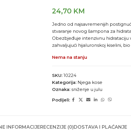
24,70
KM
Jedno od najsavremenijih postignuća 
stvaranje novog šampona za hidratac
Obezbjeđuje intenzivnu hidrataciju 
zahvaljujući hijaluronskoj kiselini, b
Nema na stanju
SKU:
10224
Kategorija:
Njega kose
Oznaka:
sniženje u julu
Podijeli:
E INFORMACIJE
RECENZIJE (0)
DOSTAVA I PLAĆANJE