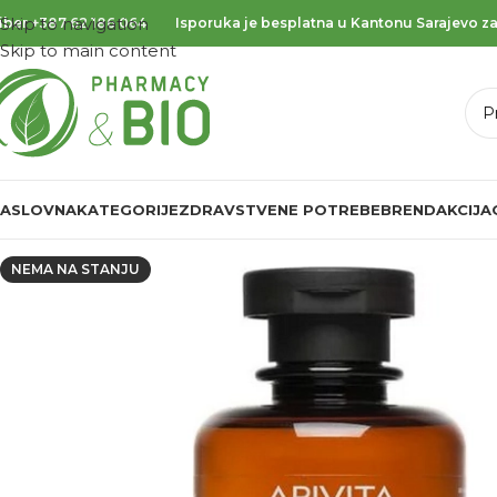
Skip to navigation
iber
+387 62 186 064
Isporuka je besplatna u Kantonu Sarajevo za
Skip to main content
ASLOVNA
KATEGORIJE
ZDRAVSTVENE POTREBE
BREND
AKCIJA
NEMA NA STANJU