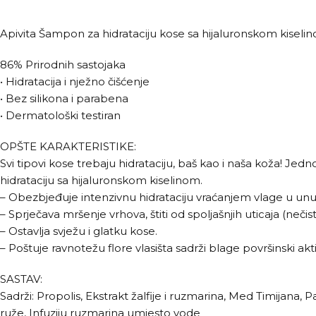
Apivita Šampon za hidrataciju kose sa hijaluronskom kiseli
86% Prirodnih sastojaka
• Hidratacija i nježno čišćenje
• Bez silikona i parabena
• Dermatološki testiran
OPŠTE KARAKTERISTIKE:
Svi tipovi kose trebaju hidrataciju, baš kao i naša koža! Jed
hidrataciju sa hijaluronskom kiselinom.
– Obezbjeđuje intenzivnu hidrataciju vraćanjem vlage u unutra
– Sprječava mršenje vrhova, štiti od spoljašnjih uticaja (neč
– Ostavlja svježu i glatku kose.
– Poštuje ravnotežu flore vlasišta sadrži blage površinski a
SASTAV:
Sadrži: Propolis, Ekstrakt žalfije i ruzmarina, Med Timijana, 
ruže, Infuziju ruzmarina umjesto vode