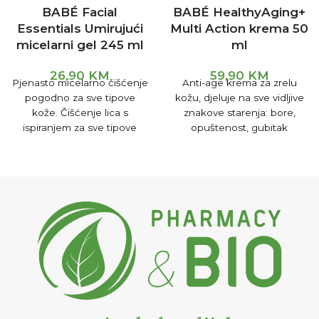
BABÉ Facial
BABÉ HealthyAging+
Essentials Umirujući
Multi Action krema 50
micelarni gel 245 ml
ml
26,90
KM
59,90
KM
Pjenasto micelarno čišćenje
Anti-age krema za zrelu
pogodno za sve tipove
kožu, djeluje na sve vidljive
kože. Čišćenje lica s
znakove starenja: bore,
ispiranjem za sve tipove
opuštenost, gubitak
kože, uključujući
volumena, gubitak
najosjetljiviju. Savršeno za
blistavosti, gubitak hranjivih
tvari.