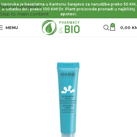
Isporuka je besplatna u Kantonu Sarajevo za narudžbe preko 50 KM,
Skip to navigation
u ostatku BiH preko 100 KM! Dr. Plant proizvode pronađi u najbližoj
Skip to main content
apoteci.
0
MENU
0,00
K