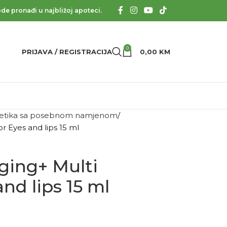
de pronađi u najbližoj apoteci.
0
PRIJAVA / REGISTRACIJA
0,00
KM
tika sa posebnom namjenom
 Eyes and lips 15 ml
ging+ Multi
nd lips 15 ml