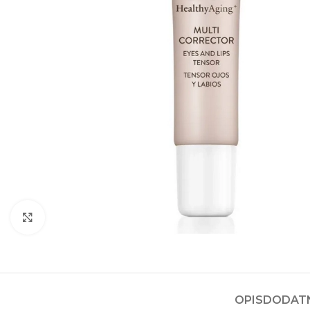
Kliknite za povećanje
OPIS
DODATN