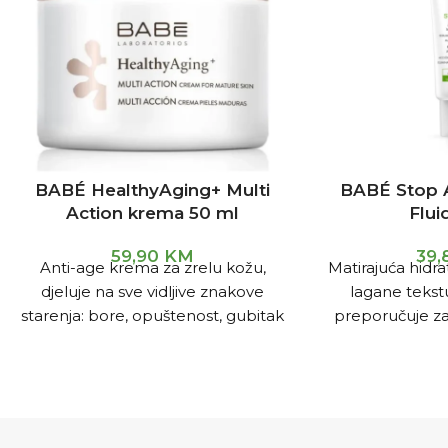
BABÉ HealthyAging+ Multi
BABÉ Stop 
Action krema 50 ml
Flui
59,90
KM
39
Anti-age krema za zrelu kožu,
Matirajuća hidr
djeluje na sve vidljive znakove
lagane tekst
starenja: bore, opuštenost, gubitak
preporučuje z
volumena, gubitak blistavosti,
kožu i/ili ko
gubitak hranjivih tvari.
Sadrži n