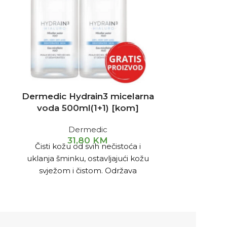
Dermedic Hydrain3 micelarna
DERMEDIC
a
voda 500ml(1+1) [kom]
za uman
Dermedic
31,80
KM
Čisti kožu od svih nečistoća i
Serum za d
uklanja šminku, ostavljajući kožu
kombinov
svježom i čistom. Održava
proši
optimalnu hidrataciju kože. Ne
a
isušuje kožu.