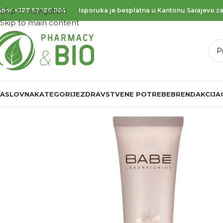
Skip to navigation
iber
+387 62 186 064
Isporuka je besplatna u Kantonu Sarajevo za
Skip to main content
ASLOVNA
KATEGORIJE
ZDRAVSTVENE POTREBE
BREND
AKCIJA