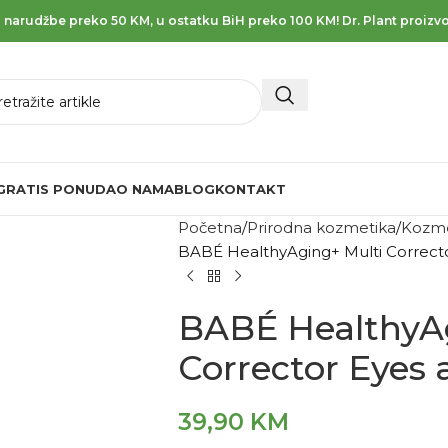
 narudžbe preko 50 KM, u ostatku BiH preko 100 KM! Dr. Plant proizvo
GRATIS PONUDA
O NAMA
BLOG
KONTAKT
Početna
Prirodna kozmetika
Kozme
BABÉ HealthyAging+ Multi Corrector
BABÉ HealthyA
Corrector Eyes a
39,90
KM