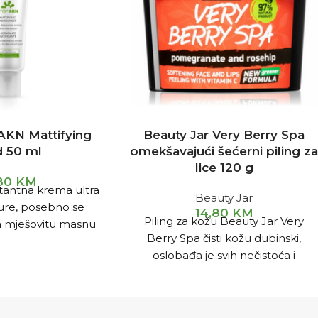
AKN Mattifying
Beauty Jar Very Berry Spa
d 50 ml
omekšavajući šećerni piling z
lice 120 g
,80
KM
atantna krema ultra
Beauty Jar
ure, posebno se
14,80
KM
Piling za kožu Beauty Jar Very
a mješovitu masnu
Berry Spa čisti kožu dubinski,
žu sklonu aknama.
oslobađa je svih nečistoća i
iacinamid i
zaglađuje. Svojstva: temeljito umiv