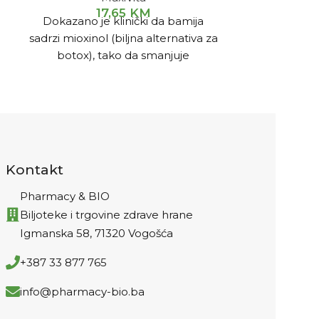
17,65
KM
Dokazano je klinički da bamija
Prirodna kr
sadrzi mioxinol (biljna alternativa za
"izbjeljiv
botox), tako da smanjuje
intenziteta 
kontrakcije mišića, opušta ih,
fleka i 
neutralizira štetno djelovanje
način,pomoć
radikala i sprječava starenje kože.
Ulje iz koštice šljive, boraždina,
makadamije, sezama i badema su
brižljivo odabrane kombinacije
Kontakt
koje svojim sinergističkim
djelovanjem povećavaju anti-age
Pharmacy & BIO
efekat.
Krema se brzo upija i
Biljoteke i trgovine zdrave hrane
prilagođena je svim tipovima kože.
Igmanska 58, 71320 Vogošća
Nanosi se svakodnevno na
očišćenu kožu lica i vrata.
+387 33 877 765
info@pharmacy-bio.ba