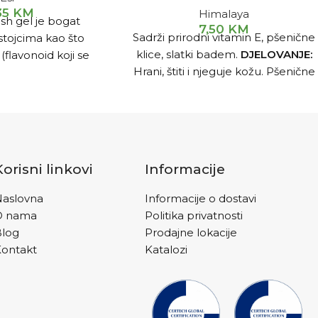
35
KM
Himalaya
sh gel je bogat
7,50
KM
Sadrži prirodni vitamin E, pšenične
stojcima kao što
klice, slatki badem.
DJELOVANJE:
(flavonoid koji se
Hrani, štiti i njeguje kožu. Pšenične
nogim biljka,
klice su bogat prirodni izvor
 cvijeta japanskog
vitamina E, koji hrani vašu kožu, čini
cin, gotu kola,
je mekom i podatnom te je štiti od
in, ananas, aloa.
oštećenja okoline. Slatki badem na
prirodan način vlaži kožu, pa čak i
Korisni linkovi
Informacije
ekstremno suhe dijelove kože.
aslovna
Informacije o dostavi
O nama
Politika privatnosti
Blog
Prodajne lokacije
ontakt
Katalozi