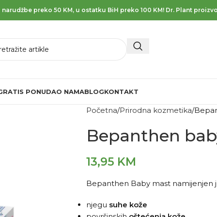
 narudžbe preko 50 KM, u ostatku BiH preko 100 KM! Dr. Plant proizvo
GRATIS PONUDA
O NAMA
BLOG
KONTAKT
Početna
Prirodna kozmetika
Bepan
Bepanthen bab
13,95
KM
Bepanthen Baby mast namijenjen j
njegu
suhe
kože
površinskih
oštećenja
kože