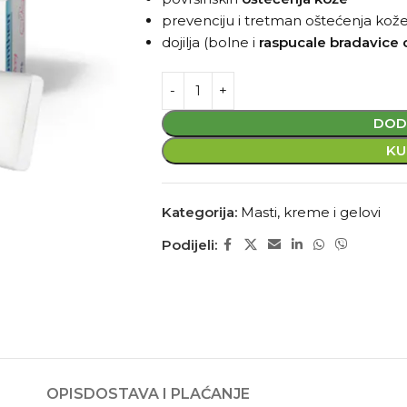
prevenciju i tretman oštećenja kož
dojilja (bolne i
raspucale
bradavice
DOD
KU
Kategorija:
Masti, kreme i gelovi
Podijeli:
OPIS
DOSTAVA I PLAĆANJE