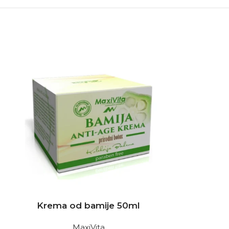
NEMA NA STAN
Krema od bamije 50ml
Krema pro
MaxiVita