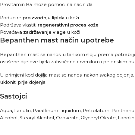
Provitamin B5 može pomoći na način da:
Podupire
proizvodnju
lipida
u koži
Podržava vlastiti
regenerativni
proces
kože
Povećava
zadržavanje
vlage
u koži
Bepanthen
mast način upotrebe
Bepanthen mast se nanosi u tankom sloju prema potrebi jed
osušene dijelove tijela zahvaćene crvenilom i pelenskim os
U primjeni kod dojilja mast se nanosi nakon svakog dojenja
ukloniti prije dojenja.
Sastojci
Aqua, Lanolin, Paraffinum Liquidum, Petrolatum, Panthenol,
Alcohol, Stearyl Alcohol, Ozokerite, Glyceryl Oleate, Lanoli