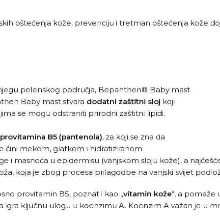
ih oštećenja kože, prevenciju i tretman oštećenja kože dojenč
za njegu pelenskog područja, Bepanthen® Baby mast
panthen Baby mast stvara
dodatni zaštitni sloj
koji
ma se mogu odstraniti prirodni zaštitni lipidi.
 provitamina B5 (pantenola)
, za koji se zna da
je čini mekom, glatkom i hidratiziranom
e i masnoća u epidermisu (vanjskom sloju kože), a najčešće 
ža, koja je zbog procesa prilagodbe na vanjski svijet podložni
nosno provitamin B5, poznat i kao „
vitamin kože
“, a pomaže 
koja igra ključnu ulogu u koenzimu A. Koenzim A važan je u