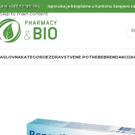
Skip to navigation
iber
+387 62 186 064
Isporuka je besplatna u Kantonu Sarajevo za
Skip to main content
ASLOVNA
KATEGORIJE
ZDRAVSTVENE POTREBE
BREND
AKCIJA