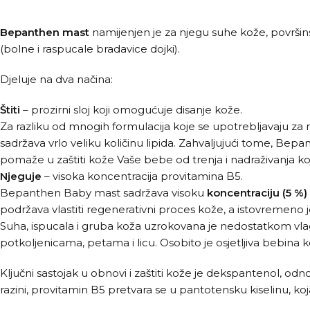
Bepanthen mast
namijenjen je za njegu suhe kože, površinsk
(bolne i raspucale bradavice dojki).
Djeluje na dva načina:
Štiti
– prozirni sloj koji omogućuje disanje kože.
Za razliku od mnogih formulacija koje se upotrebljavaju 
sadržava vrlo veliku količinu lipida. Zahvaljujući tome, Be
pomaže u zaštiti kože Vaše bebe od trenja i nadraživanja koji
Njeguje
– visoka koncentracija provitamina B5.
Bepanthen Baby mast sadržava visoku
koncentraciju (5 %)
podržava vlastiti regenerativni proces kože, a istovremeno 
Suha, ispucala i gruba koža uzrokovana je nedostatkom vlag
potkoljenicama, petama i licu. Osobito je osjetljiva bebina ko
Ključni sastojak u obnovi i zaštiti kože je dekspantenol, od
razini, provitamin B5 pretvara se u pantotensku kiselinu, 