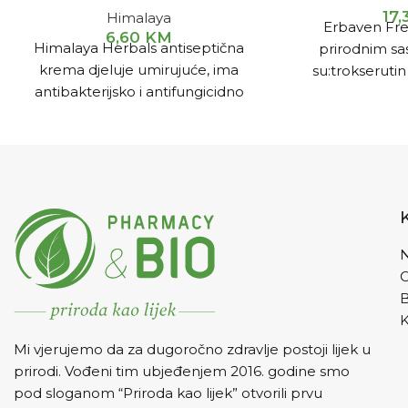
17,
Himalaya
Erbaven Fre
6,60
KM
Himalaya Herbals antiseptična
prirodnim sa
krema djeluje umirujuće, ima
su:trokserutin 
antibakterijsko i antifungicidno
nalazi u m
djelovanje. Odlična je u tretmanu
ekstrahovan iz
posjekotina, opekotina, osipa,
bagrema), es
čireva i gljivičnih oboljenja kože.
borovnica, rut
Upotreba: Kremu nanijeti na
oboljelo mjesto 2-3 puta na dan.
Pakovanje: 20 g.
N
K
Mi vjerujemo da za dugoročno zdravlje postoji lijek u
prirodi. Vođeni tim ubjeđenjem 2016. godine smo
pod sloganom “Priroda kao lijek” otvorili prvu