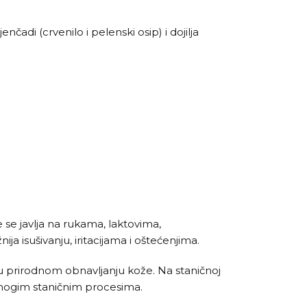
adi (crvenilo i pelenski osip) i dojilja
se javlja na rukama, laktovima,
ja isušivanju, iritacijama i oštećenjima.
u prirodnom obnavljanju kože. Na staničnoj
 mnogim staničnim procesima.