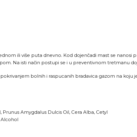
nom ili više puta dnevno. Kod dojenčadi mast se nanosi pr
ipom. Na isti način postupi se i u preventivnom tretmanu do
, pokrivanjem bolnih i raspucanih bradavica gazom na koju 
 Prunus Amygdalus Dulcis Oil, Cera Alba, Cetyl
n Alcohol