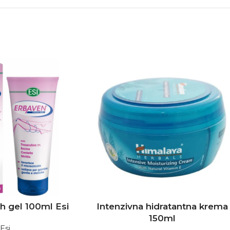
h gel 100ml Esi
Intenzivna hidratantna krema
150ml
Esi