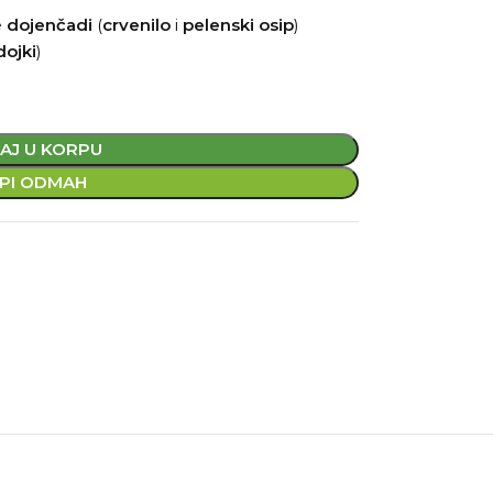
e
dojenčadi
(
crvenilo
i
pelenski
osip
)
dojki
)
AJ U KORPU
PI ODMAH