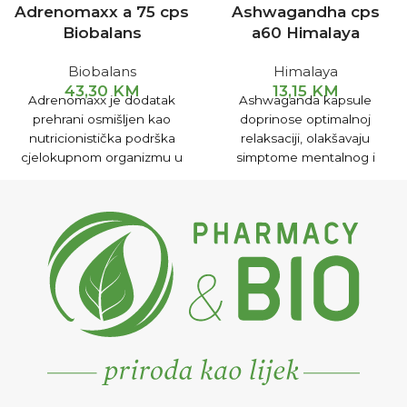
Adrenomaxx a 75 cps
Ashwagandha cps
Biobalans
a60 Himalaya
Biobalans
Himalaya
43,30
KM
13,15
KM
Adrenomaxx je dodatak
Ashwaganda kapsule
prehrani osmišljen kao
doprinose optimalnoj
nutricionistička podrška
relaksaciji, olakšavaju
cjelokupnom organizmu u
simptome mentalnog i
stanjima koja mogu
psihičkog stresa.
iscrpljujuće i stresno
djelovati na organizam ili
nakon njih.