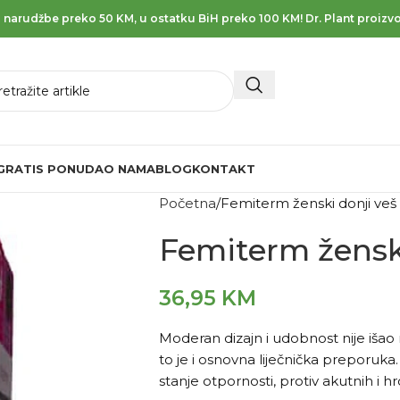
 narudžbe preko 50 KM, u ostatku BiH preko 100 KM! Dr. Plant proizvo
GRATIS PONUDA
O NAMA
BLOG
KONTAKT
Početna
Femiterm ženski donji veš
Femiterm ženski
36,95
KM
Moderan dizajn i udobnost nije išao
to je i osnovna liječnička preporu
stanje otpornosti, protiv akutnih i h