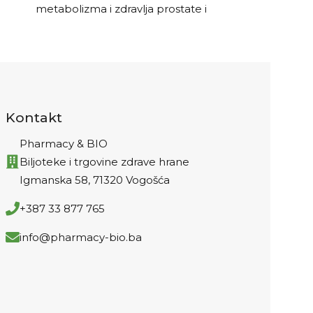
Prirodna p
metabolizma i zdravlja prostate i
donjih m
urogenitalnog trakta.
Kontakt
Pharmacy & BIO
Biljoteke i trgovine zdrave hrane
Igmanska 58, 71320 Vogošća
+387 33 877 765
info@pharmacy-bio.ba