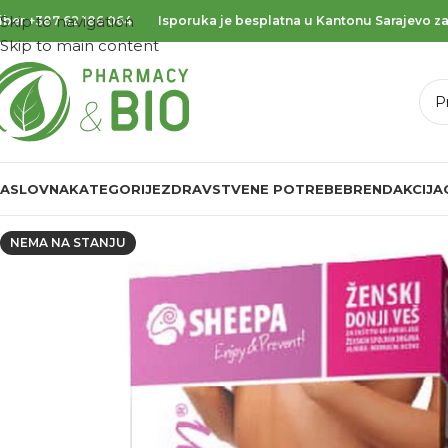
Skip to navigation
iber
+387 62 186 064
Isporuka je besplatna u Kantonu Sarajevo za
Skip to main content
ASLOVNA
KATEGORIJE
ZDRAVSTVENE POTREBE
BREND
AKCIJA
NEMA NA STANJU