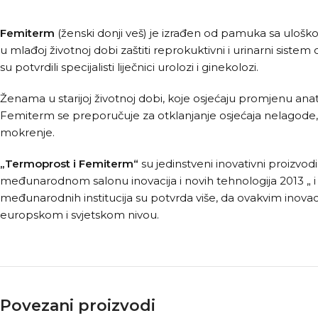
Femiterm
(ženski donji veš) je izrađen od pamuka sa uloš
u mlađoj životnoj dobi zaštiti reprokuktivni i urinarni siste
su potvrdili specijalisti liječnici urolozi i ginekolozi.
Ženama u starijoj životnoj dobi, koje osjećaju promjenu a
Femiterm se preporučuje za otklanjanje osjećaja nelagode,
mokrenje.
„Termoprost i Femiterm“
su jedinstveni inovativni proizv
međunarodnom salonu inovacija i novih tehnologija 2013 „ i
međunarodnih institucija su potvrda više, da ovakvim inova
europskom i svjetskom nivou.
Povezani proizvodi