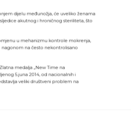
 donjem dijelu međunožja, će uveliko ženama
ljedice akutnog i hroničnog steriliteta, što
 promjenu u mehanizmu kontrole mokrenja,
eni nagonom na često nekontrolisano
. Zlatna medalja „New Time na
enog 5.juna 2014, od nacionalnih i
dstavlja veliki društveni problem na