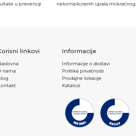
zultate u prevenciji
nekompliciranih upala mokraćnog
 potpuno prirodnim
mjehura.
utem.
Korisni linkovi
Informacije
aslovna
Informacije o dostavi
O nama
Politika privatnosti
Blog
Prodajne lokacije
ontakt
Katalozi