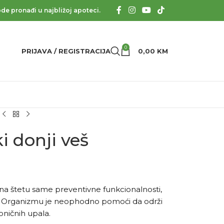
de pronađi u najbližoj apoteci.
0
PRIJAVA / REGISTRACIJA
0,00
KM
 donji veš
 na štetu same preventivne funkcionalnosti,
ka. Organizmu je neophodno pomoći da održi
roničnih upala.