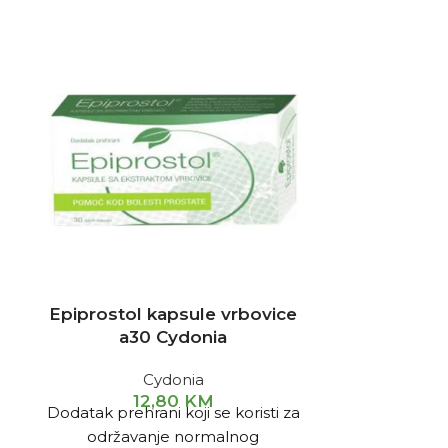
NEMA NA STAN
Epiprostol kapsule vrbovice
Kapsule
a30 Cydonia
plodova e
brusnice 
Cydonia
ida
12,80
KM
Dodatak prehrani koji se koristi za
održavanje normalnog