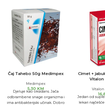
Čaj Tahebo 50g Medimpex
Cimet + jabu
Vitalo
Medimpex
5,30
KM
Vitalo
Djeluje kao oksidans. Jača
16
Jedan od suplem
odbrambene snage organizma i
lekari najčešće
ima antibakterijski učinak. Dobro