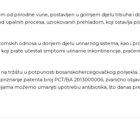
kom od prirodne vune, postavljen u gornjem dijelu trbuha i
m od upalnih procesa, uzrokovanih prehladom, koji ostavlja pos
natomskih odnosa u donjem dijelu urinarnog sistema, kao i
 koji prate učestali smptomi urinarne inkontinencije, prać
odi na tržištu u potpunosti bosanskohercegovačkog porijekla
 priznanje patenta broj PCT/BA 2013000006, zvanično objavlj
cijama možemo umanjiti upotrebu antibiotika, što danas pre