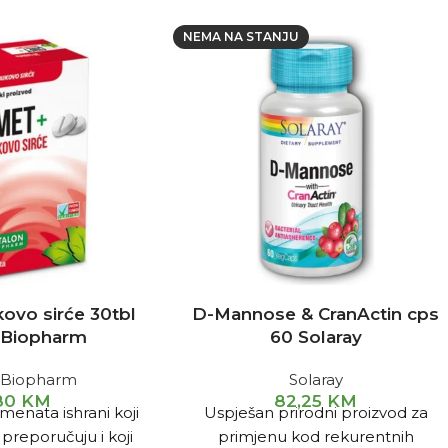
NEMA NA STANJU
kovo sirće 30tbl
D-Mannose & CranActin cps
n Biopharm
60 Solaray
n Biopharm
Solaray
,80
KM
82,25
KM
enata ishrani koji
Uspješan prirodni proizvod za
 preporučuju i koji
primjenu kod rekurentnih