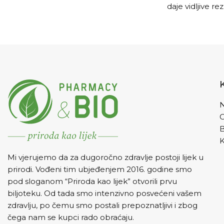
daje vidljive re
ga je piti kod hroničnih bolesti kao
dijabetisa i to
što su bronhitis,kožne bolesti i
p
herpesi.
N
K
Mi vjerujemo da za dugoročno zdravlje postoji lijek u
prirodi. Vođeni tim ubjeđenjem 2016. godine smo
pod sloganom “Priroda kao lijek” otvorili prvu
biljoteku. Od tada smo intenzivno posvećeni vašem
zdravlju, po čemu smo postali prepoznatljivi i zbog
čega nam se kupci rado obraćaju.