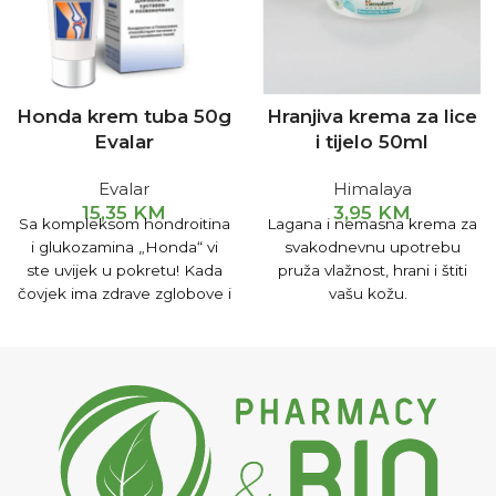
Honda krem tuba 50g
Hranjiva krema za lice
Evalar
i tijelo 50ml
Evalar
Himalaya
15,35
KM
3,95
KM
Sa kompleksom hondroitina
Lagana i nemasna krema za
i glukozamina „Honda“ vi
svakodnevnu upotrebu
ste uvijek u pokretu! Kada
pruža vlažnost, hrani i štiti
čovjek ima zdrave zglobove i
vašu kožu.
kičmu, on se kreće lako i
silovito. Leti kroz život, kao
brzi automobil po autoputu.
Ali, iznenada „lom“! Jak bol
napada zglobove i kretanje
se zaustavlja. Jaki i brzi,
nismo spremni da se
nađemo na ivici života!