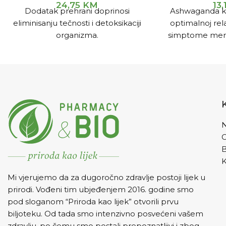
24,75
KM
13,
Dodatak prehrani doprinosi
Ashwaganda k
eliminisanju tečnosti i detoksikaciji
optimalnoj rela
organizma.
simptome ment
st
N
K
Mi vjerujemo da za dugoročno zdravlje postoji lijek u
prirodi. Vođeni tim ubjeđenjem 2016. godine smo
pod sloganom “Priroda kao lijek” otvorili prvu
biljoteku. Od tada smo intenzivno posvećeni vašem
zdravlju, po čemu smo postali prepoznatljivi i zbog