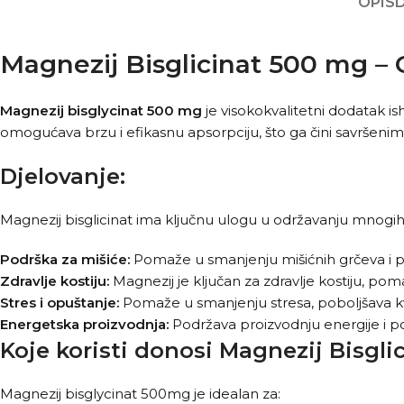
OPIS
Magnezij Bisglicinat 500 mg – 
Magnezij bisglycinat 500 mg
je visokokvalitetni dodatak is
omogućava brzu i efikasnu apsorpciju, što ga čini savršenim 
Djelovanje:
Magnezij bisglicinat ima ključnu ulogu u održavanju mnogih va
Podrška za mišiće:
Pomaže u smanjenju mišićnih grčeva i p
Zdravlje kostiju:
Magnezij je ključan za zdravlje kostiju, pom
Stres i opuštanje:
Pomaže u smanjenju stresa, poboljšava kva
Energetska proizvodnja:
Podržava proizvodnju energije i p
Koje koristi donosi Magnezij Bisgli
Magnezij bisglycinat 500mg je idealan za: