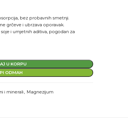
apsorpcija, bez probavnih smetnji.
ćne grčeve i ubrzava oporavak.
, soje i umjetnih aditiva, pogodan za
AJ U KORPU
PI ODMAH
i i minerali
,
Magnezijum