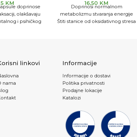
15
KM
16,50
KM
apsule doprinose
Doprinosi normalnom
ksaciji, olakšavaju
metabolizmu stvaranja energije
alnog i psihičkog
Štiti stanice od oksidativnog stresa
resa.
Kod umora i iscrpljenosti
Poboljšava fizičku izdržljivost,
moždane funkcije i pamćenje
Za pravilnu funkciju srca, smanjuje
rizik od ateroskleroze.
Korisni linkovi
Informacije
aslovna
Informacije o dostavi
O nama
Politika privatnosti
Blog
Prodajne lokacije
ontakt
Katalozi