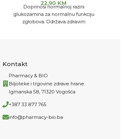
22,90
KM
3
Doprinosi normalnoj razini
Doprinosi nor
glukozamina za normalnu funkciju
u krvi. No
zglobova. Održava zdravim
makr
hrskavice, i tkiva koja pružaju
Visokoapsorb
potporu kostima. Smanjenja
simptoma osteoartritisa i
smanjenja boli.
Kontakt
Pharmacy & BIO
Biljoteke i trgovine zdrave hrane
Igmanska 58, 71320 Vogošća
+387 33 877 765
info@pharmacy-bio.ba