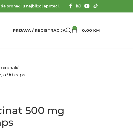
de pronađi u najbližoj apoteci.
0
PRIJAVA / REGISTRACIJA
0,00
KM
 minerali
, a 90 caps
icinat 500 mg
aps