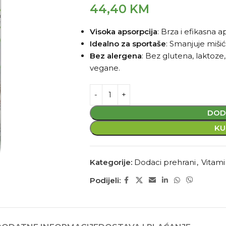
44,40
KM
Visoka apsorpcija
: Brza i efikasna 
Idealno za sportaše
: Smanjuje miši
Bez alergena
: Bez glutena, laktoze
vegane.
DOD
KU
Kategorije:
Dodaci prehrani
,
Vitamin
Podijeli: