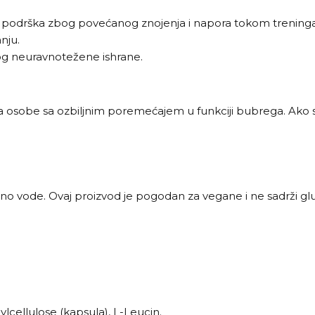
na podrška zbog povećanog znojenja i napora tokom treninga
nju.
bog neuravnotežene ishrane.
 za osobe sa ozbiljnim poremećajem u funkciji bubrega. Ako ste
ljno vode. Ovaj proizvod je pogodan za vegane i ne sadrži glu
cellulose (kapsula), L-Leucin.