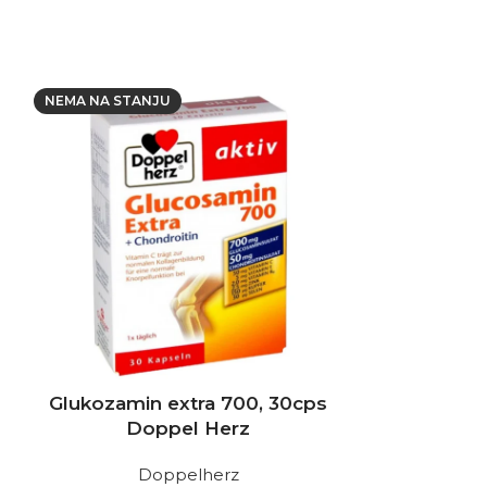
NEMA NA STANJU
Glukozamin extra 700, 30cps
Krom piko
Doppel Herz
t
Doppelherz