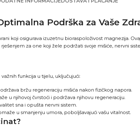
DODATNE INFORMACIJE
DOSTAVA I PLAĆANJE
Optimalna Podrška za Vaše Zdra
hrani koji osigurava izuzetnu bioraspoloživost magnezija. Ova
rješenjem za one koji žele podržati svoje mišiće, nervni sist
žnih funkcija u tijelu, uključujući:
održava bržu regeneraciju mišića nakon fizičkog napora.
aže u njihovoj čvrstoći i podržava njihovu regeneraciju.
litet sna i opušta nervni sistem.
omaže u smanjenju umora, poboljšavajući vašu vitalnost.
cinat?