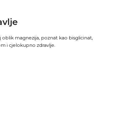
vlje
j oblik magnezija, poznat kao bisglicinat,
em i cjelokupno zdravlje.