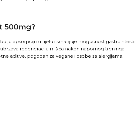
at 500mg?
lju apsorpciju u tijelu i smanjuje mogućnost gastrointestin
ubrzava regeneraciju mišića nakon napornog treninga.
jetne aditive, pogodan za vegane i osobe sa alergijama.