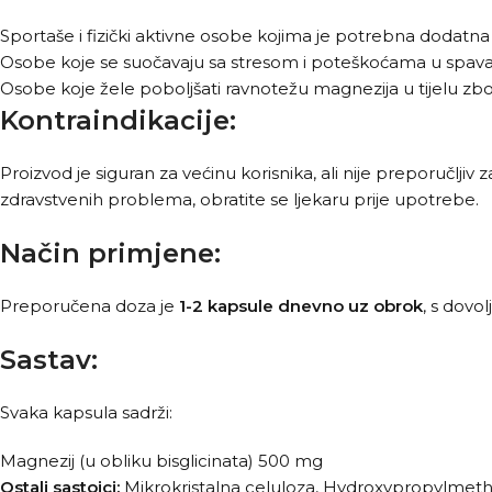
Sportaše i fizički aktivne osobe kojima je potrebna dodat
Osobe koje se suočavaju sa stresom i poteškoćama u spava
Osobe koje žele poboljšati ravnotežu magnezija u tijelu z
Kontraindikacije:
Proizvod je siguran za većinu korisnika, ali nije preporučljiv
zdravstvenih problema, obratite se ljekaru prije upotrebe.
Način primjene:
Preporučena doza je
1-2 kapsule dnevno uz obrok
, s dovo
Sastav:
Svaka kapsula sadrži:
Magnezij (u obliku bisglicinata) 500 mg
Ostali sastojci:
Mikrokristalna celuloza, Hydroxypropylmethyl