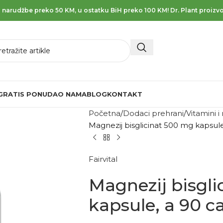
 narudžbe preko 50 KM, u ostatku BiH preko 100 KM! Dr. Plant proizvo
GRATIS PONUDA
O NAMA
BLOG
KONTAKT
Početna
Dodaci prehrani
Vitamini i
Magnezij bisglicinat 500 mg kapsule
Fairvital
Magnezij bisgl
kapsule, a 90 c