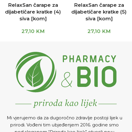
RelaxSan čarape za
RelaxSan čarape za
dijabetičare kratke (4)
dijabetičare kratke (5)
siva [kom]
siva [kom]
27,10
KM
27,10
KM
Mi vjerujemo da za dugoročno zdravlje postoji lijek u
prirodi. Vođeni tim ubjeđenjem 2016. godine smo
pod sloganom “Priroda kao lijek” otvorili prvu