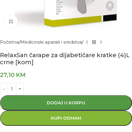
Kliknite za povećanje
Početna
Medicinski aparati i sredstva
RelaxSan čarape za dijabetičare kratke (4)L
crne [kom]
27,10
KM
DODAJ U KORPU
KUPI ODMAH