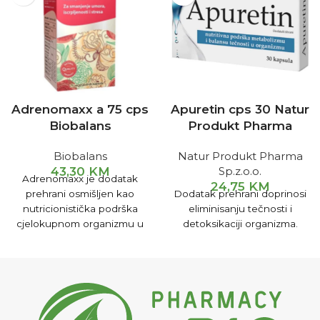
Adrenomaxx a 75 cps
Apuretin cps 30 Natur
Biobalans
Produkt Pharma
Biobalans
Natur Produkt Pharma
43,30
KM
Sp.z.o.o.
Adrenomaxx je dodatak
24,75
KM
prehrani osmišljen kao
Dodatak prehrani doprinosi
nutricionistička podrška
eliminisanju tečnosti i
cjelokupnom organizmu u
detoksikaciji organizma.
stanjima koja mogu
iscrpljujuće i stresno
djelovati na organizam ili
nakon njih.