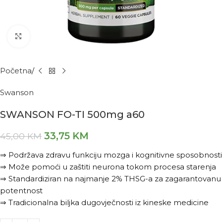
Kliknite za povećanje
Početna
Swanson
SWANSON FO-TI 500mg a60
33,75
KM
45,00
KM
⇒ Podržava zdravu funkciju mozga i kognitivne sposobnosti
⇒ Može pomoći u zaštiti neurona tokom procesa starenja
⇒ Standardiziran na najmanje 2% THSG-a za zagarantovanu
potentnost
⇒ Tradicionalna biljka dugovječnosti iz kineske medicine