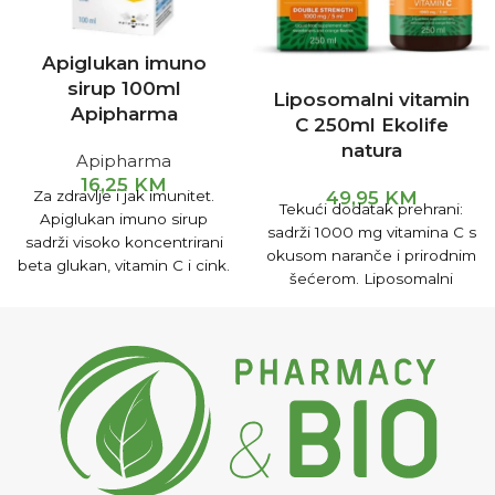
Apiglukan imuno
sirup 100ml
Liposomalni vitamin
Apipharma
C 250ml Ekolife
natura
Apipharma
16,25
KM
Za zdravlje i jak imunitet.
49,95
KM
Tekući dodatak prehrani:
Apiglukan imuno sirup
sadrži 1000 mg vitamina C s
sadrži visoko koncentrirani
okusom naranče i prirodnim
beta glukan, vitamin C i cink.
šećerom. Liposomalni
vitamin C ima povećanu
bioraspoloživost.