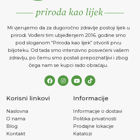
Mi vjerujemo da za dugoročno zdravlje postoji lijek u
prirodi. Vođeni tim ubjeđenjem 2016. godine smo
pod sloganom “Priroda kao lijek” otvorili prvu
biljoteku. Od tada smo intenzivno posvećeni vašem
zdravlju, po čemu smo postali prepoznatljivi i zbog
čega nam se kupci rado obraćaju.
Korisni linkovi
Informacije
Naslovna
Informacije o dostavi
O nama
Politika privatnosti
Blog
Prodajne lokacije
Kontakt
Katalozi