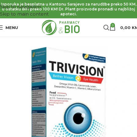
Isporuka je besplatna u Kantonu Sarajevo za narudžbe preko 50 KM,
Skip to navigation
u ostatku BiH preko 100 KM! Dr. Plant proizvode pronađi u najbližoj
Skip to main content
apoteci.
0
MENU
0,00
K