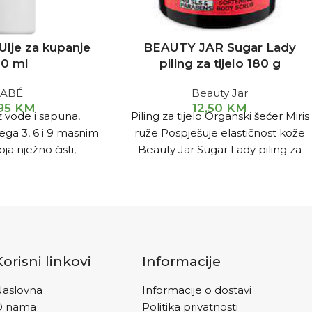
lje za kupanje
BEAUTY JAR Sugar Lady
0 ml
piling za tijelo 180 g
ABÉ
Beauty Jar
,95
KM
12,50
KM
 vode i sapuna,
Piling za tijelo Organski šećer Miris
a 3, 6 i 9 masnim
ruže Pospješuje elastičnost kože
oja nježno čisti,
Beauty Jar Sugar Lady piling za
inski hidratizira
tijelo sa organskim šećerom
Korisni linkovi
Informacije
aslovna
Informacije o dostavi
O nama
Politika privatnosti