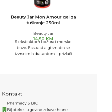
Beauty Jar Mon Amour gel za
BEAUT
tuširanje 250ml
COCKTAIL
Beauty Jar
14,50
KM
B
S ekstraktom božura i morske
Piling za ti
trave. Ekstrakt algi smatra se
Cocktail os
izvrsnim hidratantom – privlači
umrlih sta
vodu i zadržava je u epidermisu.
savršenu 
Kontakt
Pharmacy & BIO
Biljoteke i trgovine zdrave hrane