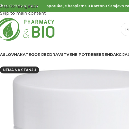
Skip to navigation
iber
+387 62 186 064
Isporuka je besplatna u Kantonu Sarajevo za
Skip to main content
ASLOVNA
KATEGORIJE
ZDRAVSTVENE POTREBE
BREND
AKCIJA
NEMA NA STANJU