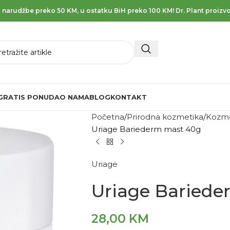
 narudžbe preko 50 KM, u ostatku BiH preko 100 KM! Dr. Plant proizvo
GRATIS PONUDA
O NAMA
BLOG
KONTAKT
Početna
Prirodna kozmetika
Kozme
Uriage Bariederm mast 40g
Uriage
Uriage Bariede
28,00
KM