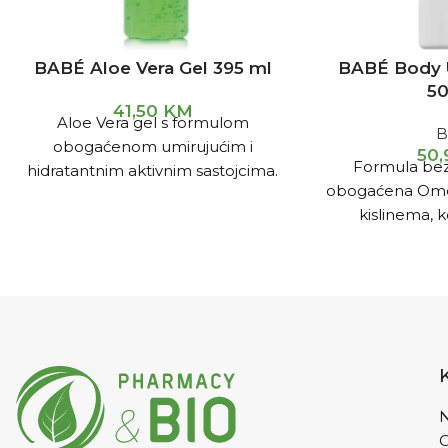
BABÉ Aloe Vera Gel 395 ml
BABÉ Body U
50
41,50
KM
Aloe Vera gel s formulom
B
obogaćenom umirujućim i
50
Formula bez
hidratantnim aktivnim sastojcima.
obogaćena Omeg
Idealan za nadraženu kožu nakon
kislinema, k
duljeg izlaganja suncu, brijanja,
omekšava i dub
N