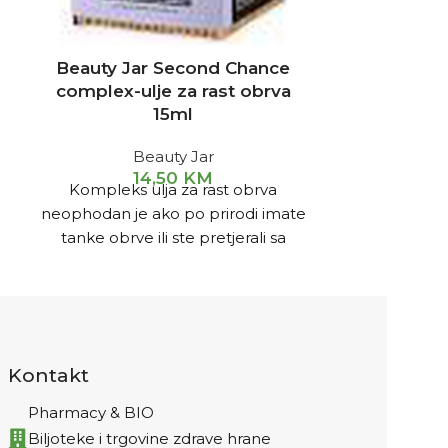
Beauty Jar Second Chance
Dermedic
complex-ulje za rast obrva
hidrata
15ml
Beauty Jar
14,50
KM
2
Kompleks ulja za rast obrva
Umiruje si
neophodan je ako po prirodi imate
svrbež, s
tanke obrve ili ste pretjerali sa
zategnu
čupkanjem. – jača
mikropo
Kontakt
Pharmacy & BIO
Biljoteke i trgovine zdrave hrane