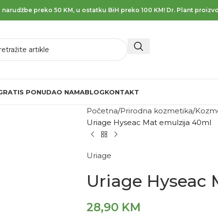
 narudžbe preko 50 KM, u ostatku BiH preko 100 KM! Dr. Plant proizvo
GRATIS PONUDA
O NAMA
BLOG
KONTAKT
Početna
Prirodna kozmetika
Kozme
Uriage Hyseac Mat emulzija 40ml
Uriage
Uriage Hyseac 
28,90
KM