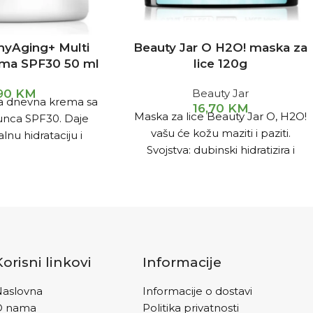
hyAging+ Multi
Beauty Jar O H2O! maska za
ema SPF30 50 ml
lice 120g
,90
KM
Beauty Jar
a dnevna krema sa
16,70
KM
Maska za lice Beauty Jar O, H2O!
unca SPF30. Daje
vašu će kožu maziti i paziti.
nu hidrataciju i
Svojstva: dubinski hidratizira i
ekom cijelog dana.
intenzivno hrani ukupno
tološki i
Korisni linkovi
Informacije
aslovna
Informacije o dostavi
O nama
Politika privatnosti