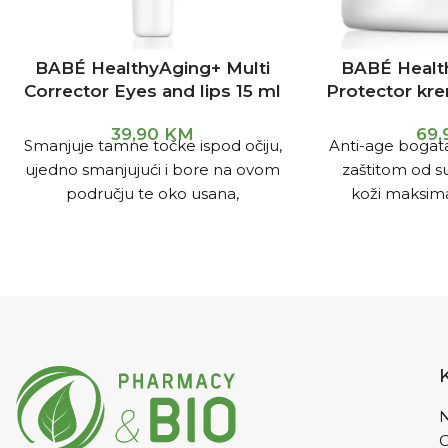
BABÉ HealthyAging+ Multi
BABÉ Healt
Corrector Eyes and lips 15 ml
Protector kr
39,90
KM
69
Smanjuje tamne točke ispod očiju,
Anti-age bogat
ujedno smanjujući i bore na ovom
zaštitom od s
području te oko usana,
koži maksimal
povećavajući elastičnost i čvrstoću.
hranjivost tij
Dermatološki
Derma
N