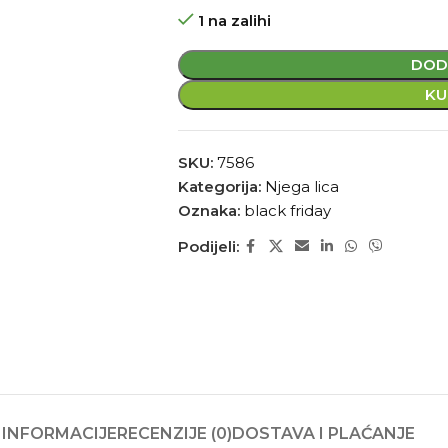
1 na zalihi
DOD
KU
SKU:
7586
Kategorija:
Njega lica
Oznaka:
black friday
Podijeli:
INFORMACIJE
RECENZIJE (0)
DOSTAVA I PLAĆANJE