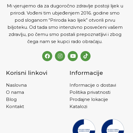
DOZIRANJE I NA
Č
IN
Mi vjerujemo da za dugoročno zdravlje postoji lijek u
PRIMJENE
Jednu tabletu
prirodi. Vođeni tim ubjeđenjem 2016. godine smo
dnevno rastvoriti u velikoj
pod sloganom “Priroda kao lijek” otvorili prvu
čaši vode, poželjno je popiti
uveče, nakon večere. U
biljoteku. Od tada smo intenzivno posvećeni vašem
ciklusima od 40 dana ,
zdravlju, po čemu smo postali prepoznatljivi i zbog
primjenu treba ponoviti
čega nam se kupci rado obraćaju.
nekoliko puta godišnje
Korisni linkovi
Informacije
Naslovna
Informacije o dostavi
O nama
Politika privatnosti
Blog
Prodajne lokacije
Kontakt
Katalozi