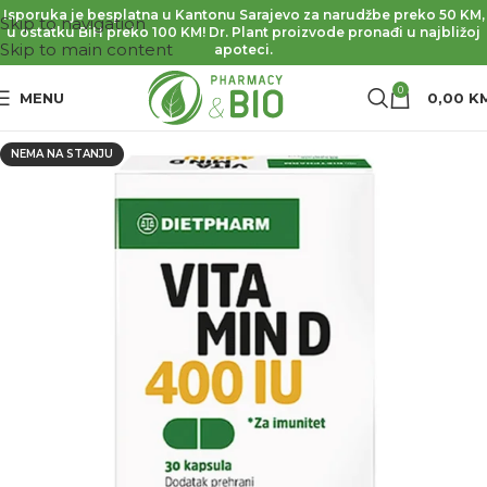
Isporuka je besplatna u Kantonu Sarajevo za narudžbe preko 50 KM,
Skip to navigation
u ostatku BiH preko 100 KM! Dr. Plant proizvode pronađi u najbližoj
Skip to main content
apoteci.
0
MENU
0,00
K
NEMA NA STANJU