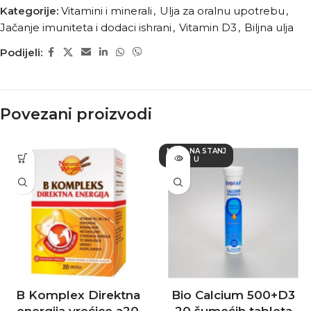
Kategorije:
Vitamini i minerali
,
Ulja za oralnu upotrebu
,
Jačanje imuniteta i dodaci ishrani
,
Vitamin D3
,
Biljna ulja
Podijeli:
Povezani proizvodi
NEMA NA STANJ
U
B Komplex Direktna
Bio Calcium 500+D3