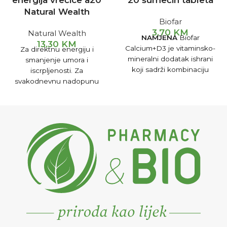
energija vrećice a20
20 šumećih tableta
Natural Wealth
Biofar
3,70
KM
Natural Wealth
NAMJENA
Biofar
13,30
KM
Calcium+D3 je vitaminsko-
Za direktnu energiju i
mineralni dodatak ishrani
smanjenje umora i
koji sadrži kombinaciju
iscrpljenosti. Za
kalcijuma i vitamina D,
svakodnevnu nadopunu
obogaćenu vitaminom C.
dnevnih potreba za B
Ovakva kombinacija
vitaminima. Odličnog okusa
vitamina i minerala pogodna
breskve i marakuje.
je za jačenje koštanog
sistema. Preparat jača vaše
kosti i čini ih zdravijim,
otpornijim na frakture
(lomove). Zbog toga se
preporučuje u prevenciji i
kao dodatak u terapiji
osteoporoze, a pogodan je i
za sportiste, kao dio
prevencije povreda.