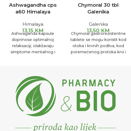
Ashwagandha cps
Chymoral 30 tbl
a60 Himalaya
Galenika
Himalaya
Galenika
13,15
KM
13,50
KM
Ashwaganda kapsule
Chymoral gastrorezistentne
doprinose optimalnoj
tablete se mogu koristit kod
relaksaciji, olakšavaju
otoka i krvnih podliva, kod
simptome mentalnog i
poremećenog protoka krvi i
psihičkog stresa.
limfne tečnosti, kod
zapaljenjskih procesa
gornjeg dijela sistema za
disanje.