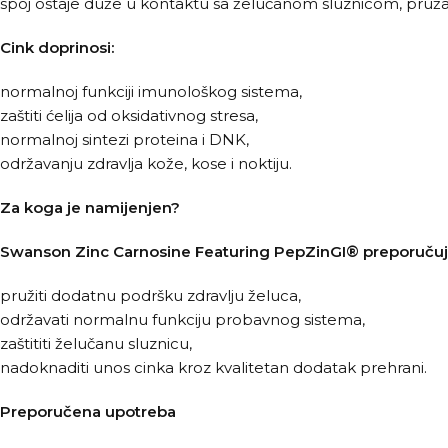
spoj ostaje duže u kontaktu sa želučanom sluznicom, pružaju
Cink doprinosi:
normalnoj funkciji imunološkog sistema,
zaštiti ćelija od oksidativnog stresa,
normalnoj sintezi proteina i DNK,
održavanju zdravlja kože, kose i noktiju.
Za koga je namijenjen?
Swanson Zinc Carnosine Featuring PepZinGI® preporučuje
pružiti dodatnu podršku zdravlju želuca,
održavati normalnu funkciju probavnog sistema,
zaštititi želučanu sluznicu,
nadoknaditi unos cinka kroz kvalitetan dodatak prehrani.
Preporučena upotreba