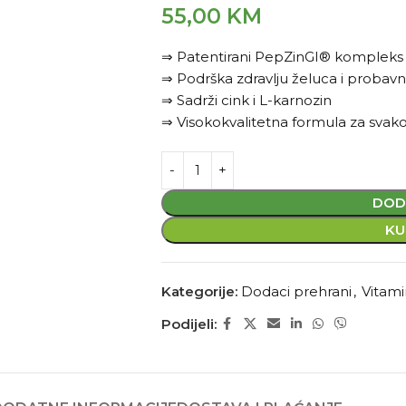
55,00
KM
⇒ Patentirani PepZinGI® kompleks
⇒ Podrška zdravlju želuca i probav
⇒ Sadrži cink i L-karnozin
⇒ Visokokvalitetna formula za sva
DOD
KU
Kategorije:
Dodaci prehrani
,
Vitamin
Podijeli: