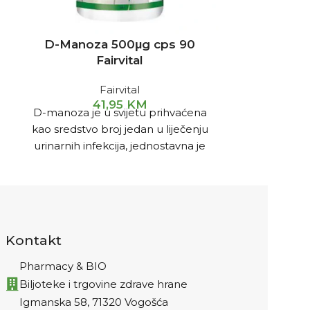
D-Manoza 500μg cps 90
Exedol 
Fairvital
Ab
Fairvital
A
41,95
KM
D-manoza je u svijetu prihvaćena
Za održ
kao sredstvo broj jedan u liječenju
funkcion
urinarnih infekcija, jednostavna je
normalnog
molekula šećera koja se prirodno
očuvanja elas
nalazi u biljkama poput brusnice,
i kod boln
borovnice, breskve, jabuke i
zglobova, u
naranče.
ošteće
Kontakt
Pharmacy & BIO
Biljoteke i trgovine zdrave hrane
Igmanska 58, 71320 Vogošća