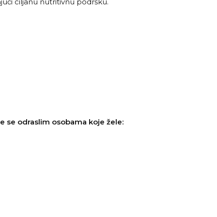
ći ciljanu nutritivnu podršku.
 se odraslim osobama koje žele: