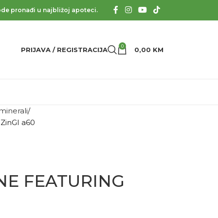
de pronađi u najbližoj apoteci.
0
PRIJAVA / REGISTRACIJA
0,00
KM
 minerali
inGI a60
NE FEATURING