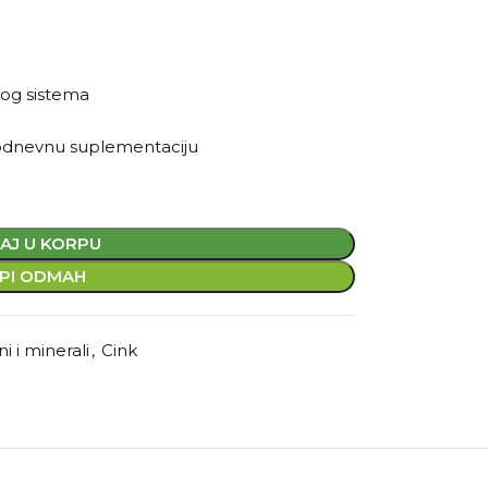
nog sistema
kodnevnu suplementaciju
AJ U KORPU
PI ODMAH
i i minerali
,
Cink