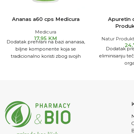
Ananas a60 cps Medicura
Apuretin 
Produk
Medicura
17,95
KM
Natur Produkt
Dodatak prehrani na bazi ananasa,
24
Dodatak pre
biljne komponente koja se
eliminisanju tečn
tradicionalno koristi zbog svojih
org
mnogobrojnih pozitivnih
djelovanja.
N