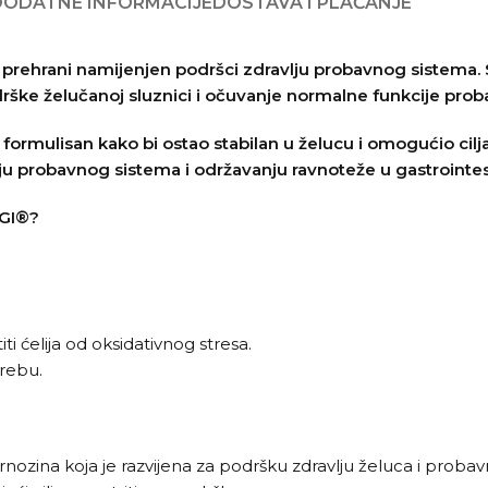
DODATNE INFORMACIJE
DOSTAVA I PLAĆANJE
rehrani namijenjen podršci zdravlju probavnog sistema. S
odrške želučanoj sluznici i očuvanje normalne funkcije prob
 formulisan kako bi ostao stabilan u želucu i omogućio cil
 probavnog sistema i održavanju ravnoteže u gastrointes
nGI®?
i ćelija od oksidativnog stresa.
rebu.
ozina koja je razvijena za podršku zdravlju želuca i probavno