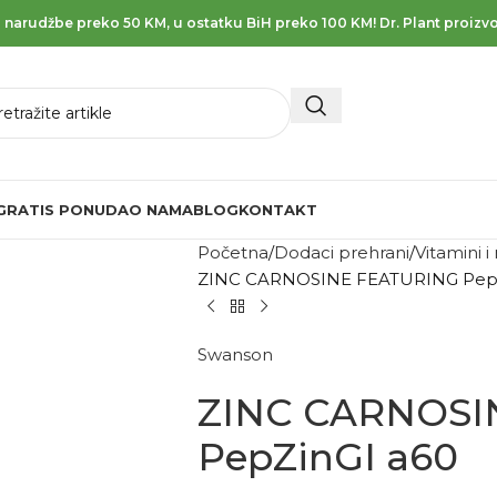
 narudžbe preko 50 KM, u ostatku BiH preko 100 KM! Dr. Plant proizvo
GRATIS PONUDA
O NAMA
BLOG
KONTAKT
Početna
Dodaci prehrani
Vitamini i
ZINC CARNOSINE FEATURING PepZ
Swanson
ZINC CARNOSI
PepZinGI a60