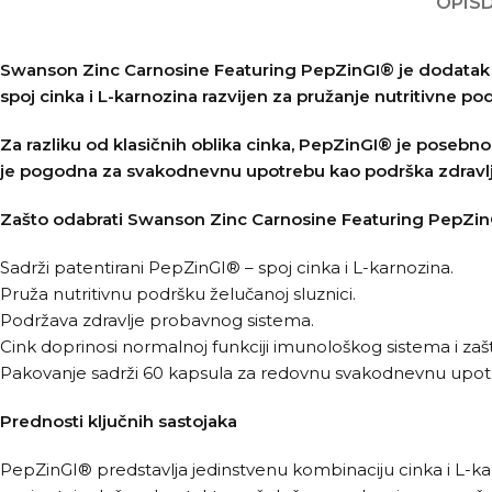
OPIS
Swanson Zinc Carnosine Featuring PepZinGI® je dodatak p
spoj cinka i L-karnozina razvijen za pružanje nutritivne p
Za razliku od klasičnih oblika cinka, PepZinGI® je posebno
je pogodna za svakodnevnu upotrebu kao podrška zdravlju
Zašto odabrati Swanson Zinc Carnosine Featuring PepZi
Sadrži patentirani PepZinGI® – spoj cinka i L-karnozina.
Pruža nutritivnu podršku želučanoj sluznici.
Podržava zdravlje probavnog sistema.
Cink doprinosi normalnoj funkciji imunološkog sistema i zaštit
Pakovanje sadrži 60 kapsula za redovnu svakodnevnu upot
Prednosti ključnih sastojaka
PepZinGI® predstavlja jedinstvenu kombinaciju cinka i L-karn