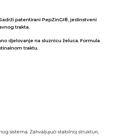
adrži patentirani PepZinGI®, jedinstveni
avnog trakta.
jano djelovanje na sluznicu želuca. Formula
tinalnom traktu.
g sistema. Zahvaljujući stabilnoj strukturi,