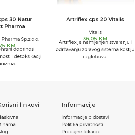
cps 30 Natur
Artriflex cps 20 Vitalis
t Pharma
Vitalis
36,05
KM
 Pharma Sp.z.o.o.
Artriflex je namijenjen stvaranju i
,75
KM
hrani doprinosi
održavanju zdravog sistema kostiju
osti i detoksikaciji
i zglobova.
anizma.
Korisni linkovi
Informacije
aslovna
Informacije o dostavi
O nama
Politika privatnosti
Blog
Prodajne lokacije