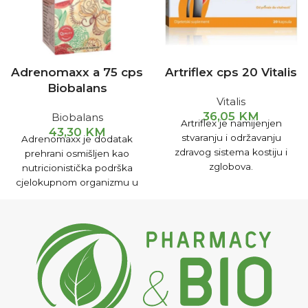
Adrenomaxx a 75 cps
Artriflex cps 20 Vitalis
Biobalans
Vitalis
36,05
KM
Biobalans
Artriflex je namijenjen
43,30
KM
stvaranju i održavanju
Adrenomaxx je dodatak
zdravog sistema kostiju i
prehrani osmišljen kao
zglobova.
nutricionistička podrška
cjelokupnom organizmu u
stanjima koja mogu
iscrpljujuće i stresno
djelovati na organizam ili
nakon njih.