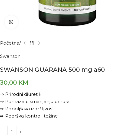
Kliknite za povećanje
Početna
Swanson
SWANSON GUARANA 500 mg a60
30,00
KM
⇒ Prirodni diuretik
⇒ Pomaže u smanjenju umora
⇒ Poboljšava izdržljivost
⇒ Podrška kontroli težine