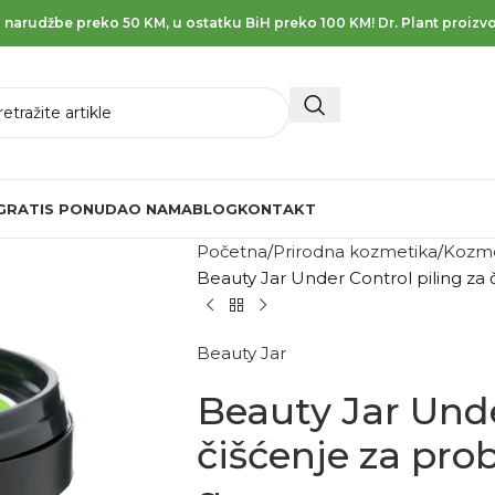
 narudžbe preko 50 KM, u ostatku BiH preko 100 KM! Dr. Plant proizvo
GRATIS PONUDA
O NAMA
BLOG
KONTAKT
Početna
Prirodna kozmetika
Kozme
Beauty Jar Under Control piling za 
Beauty Jar
Beauty Jar Unde
čišćenje za pro