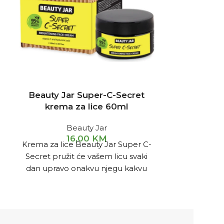
Beauty Jar Super-C-Secret
DERMEDIC
krema za lice 60ml
za uman
Beauty Jar
16,00
KM
Krema za lice Beauty Jar Super C-
Serum za d
Secret pružit će vašem licu svaki
kombinov
dan upravo onakvu njegu kakvu
proši
zaslužuje. Karakteristike: brzo