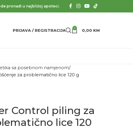
de pronađi u najbližoj apoteci.
0
PRIJAVA / REGISTRACIJA
0,00
KM
tika sa posebnom namjenom
čišćenje za problematično lice 120 g
r Control piling za
blematično lice 120