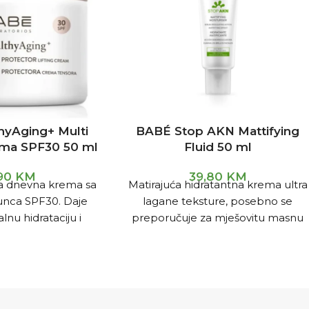
hyAging+ Multi
BABÉ Stop AKN Mattifying
ema SPF30 50 ml
Fluid 50 ml
,90
KM
39,80
KM
a dnevna krema sa
Matirajuća hidratantna krema ultra
unca SPF30. Daje
lagane teksture, posebno se
nu hidrataciju i
preporučuje za mješovitu masnu
ekom cijelog dana.
kožu i/ili kožu sklonu aknama.
tološki i
Sadrži niacinamid i