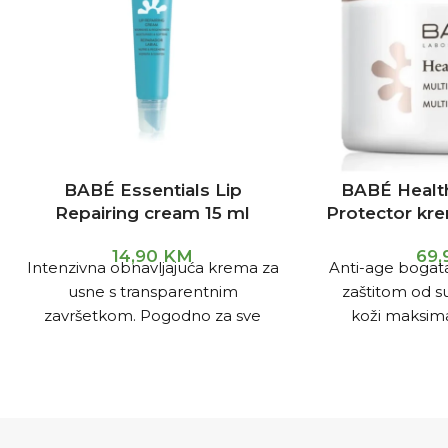
BABÉ Essentials Lip
BABÉ Healt
Repairing cream 15 ml
Protector kr
14,90
KM
69
Intenzivna obnavljajuća krema za
Anti-age bogat
usne s transparentnim
zaštitom od s
završetkom. Pogodno za sve
koži maksimal
tipove kože. Obnavljajuća krema
hranjivost tij
za usne koja pomaže u
Derma