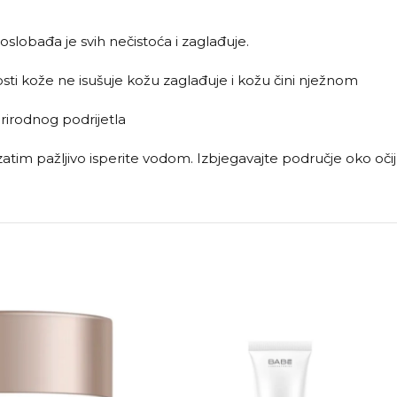
oslobađa je svih nečistoća i zaglađuje.
lnosti kože ne isušuje kožu zaglađuje i kožu čini nježnom
prirodnog podrijetla
atim pažljivo isperite vodom. Izbjegavajte područje oko očiju.