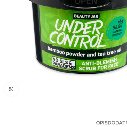
Kliknite za povećanje
OPIS
DODATN