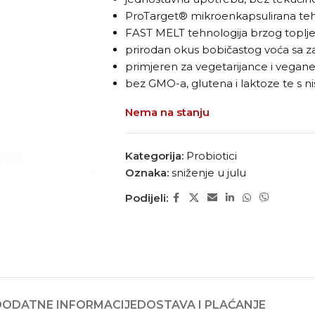
ProTarget® mikroenkapsulirana teh
FAST MELT tehnologija brzog toplje
prirodan okus bobičastog voća sa 
primjeren za vegetarijance i vegan
bez GMO-a, glutena i laktoze te s n
Nema na stanju
Kategorija:
Probiotici
Oznaka:
sniženje u julu
Podijeli:
DODATNE INFORMACIJE
DOSTAVA I PLAĆANJE