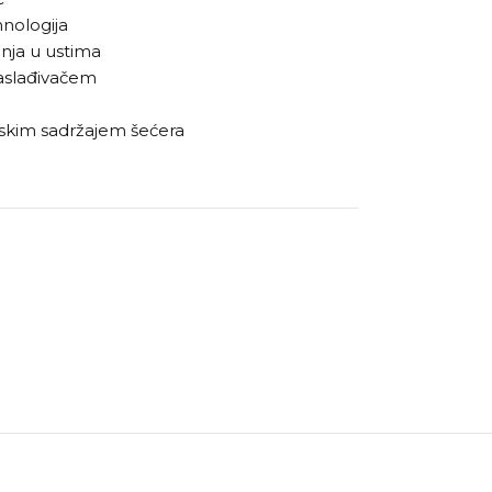
nologija
nja u ustima
zaslađivačem
e
iskim sadržajem šećera