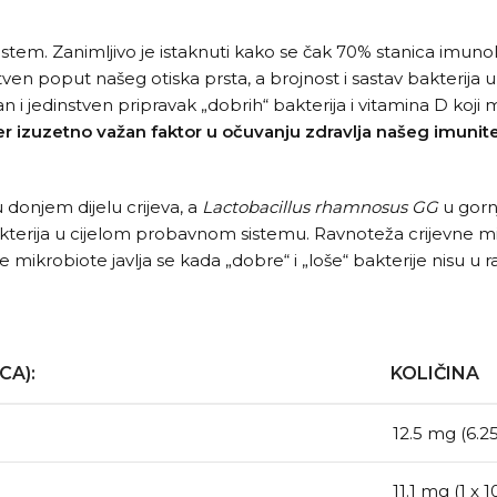
stem. Zanimljivo je istaknuti kako se čak 70% stanica imunol
tven poput našeg otiska prsta, a brojnost i sastav bakteri
an i jedinstven pripravak „dobrih“ bakterija i vitamina D koj
ođer izuzetno važan faktor u očuvanju zdravlja našeg imunit
u donjem dijelu crijeva, a
Lactobacillus rhamnosus
GG
u gornj
kterija u cijelom probavnom sistemu. Ravnoteža crijevne mi
 mikrobiote javlja se kada „dobre“ i „loše“ bakterije nisu u r
CA):
KOLIČINA
12.5 mg (6.25
11.1 mg (1 x 1