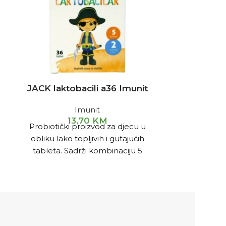
JACK laktobacili a36 Imunit
Laxavit za p
vre
Imunit
13,70
KM
Probiotički proizvod za djecu u
2
Medicinski p
obliku lako topljivih i gutajućih
učinkom, na
tableta. Sadrži kombinaciju 5
jednokrat
sojeva mikroorganizama, inulina,
eteričnog ulja komorača i selena.