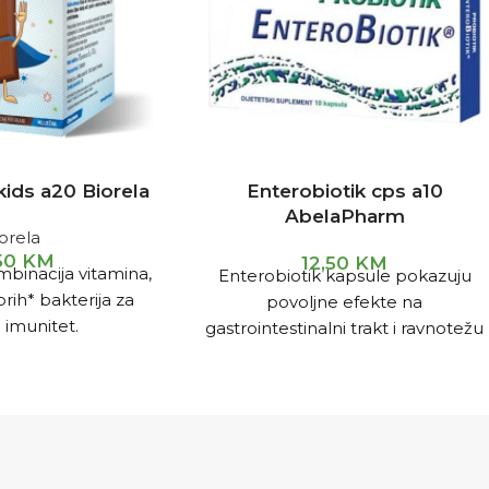
kids a20 Biorela
Enterobiotik cps a10
AbelaPharm
orela
,50
KM
12,50
KM
binacija vitamina,
Enterobiotik kapsule pokazuju
rih* bakterija za
povoljne efekte na
 imunitet.
gastrointestinalni trakt i ravnotežu
prirodne crijevne mikroflore.