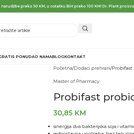
 narudžbe preko 50 KM, u ostatku BiH preko 100 KM! Dr. Plant proizvo
GRATIS PONUDA
O NAMA
BLOG
KONTAKT
Početna
Dodaci prehrani
Probifast 
Master of Pharmacy
Probifast probio
30,85
KM
sinergija dva bakterijska soja i vitam
jednostavna upotreba, bez tekućin