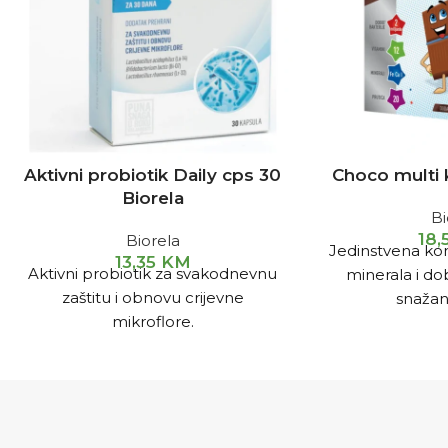
Aktivni probiotik Daily cps 30
Choco multi 
Biorela
Bi
18
Biorela
Jedinstvena kom
13,35
KM
Aktivni probiotik za svakodnevnu
minerala i dob
zaštitu i obnovu crijevne
snažan
mikroflore.