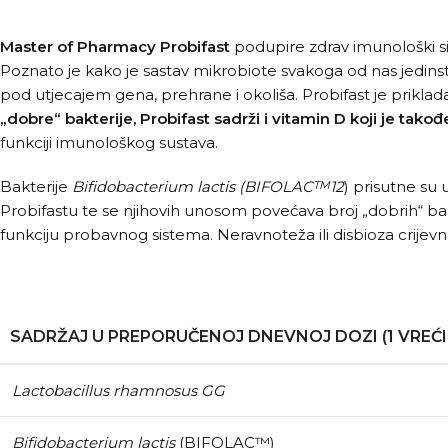
Master of Pharmacy Probifast
podupire zdrav imunološki si
Poznato je kako je sastav mikrobiote svakoga od nas jedins
pod utjecajem gena, prehrane i okoliša. Probifast je priklad
„dobre“ bakterije, Probifast sadrži i vitamin D koji je tak
funkciji imunološkog sustava.
Bakterije
Bifidobacterium lactis
(BIFOLAC
12
) prisutne su 
TM
Probifastu te se njihovih unosom povećava broj „dobrih“ ba
funkciju probavnog sistema. Neravnoteža ili disbioza crijevne
SADRŽAJ U PREPORUČENOJ DNEVNOJ DOZI (1 VREĆI
Lactobacillus rhamnosus GG
Bifidobacterium lactis
(BIFOLAC™)