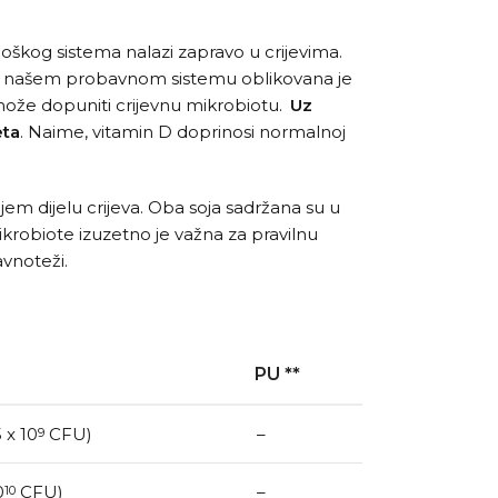
oškog sistema nalazi zapravo u crijevima.
ja u našem probavnom sistemu oblikovana je
i može dopuniti crijevnu mikrobiotu.
Uz
eta
. Naime, vitamin D doprinosi normalnoj
em dijelu crijeva. Oba soja sadržana su u
krobiote izuzetno je važna za pravilnu
avnoteži.
PU **
 x 10
CFU)
–
9
0
CFU)
–
10