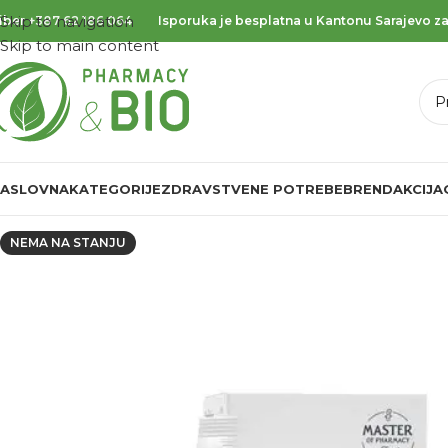
Skip to navigation
iber
+387 62 186 064
Isporuka je besplatna u Kantonu Sarajevo za
Skip to main content
ASLOVNA
KATEGORIJE
ZDRAVSTVENE POTREBE
BREND
AKCIJA
NEMA NA STANJU