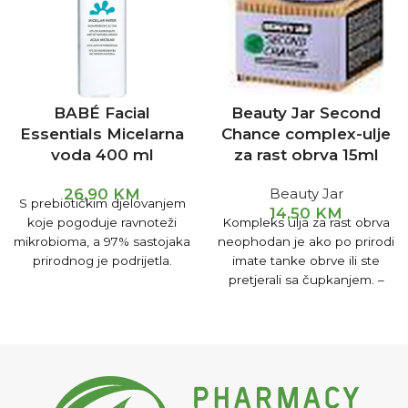
BABÉ Facial
Beauty Jar Second
Essentials Micelarna
Chance complex-ulje
voda 400 ml
za rast obrva 15ml
26,90
KM
Beauty Jar
S prebiotičkim djelovanjem
14,50
KM
koje pogoduje ravnoteži
Kompleks ulja za rast obrva
mikrobioma, a 97% sastojaka
neophodan je ako po prirodi
prirodnog je podrijetla.
imate tanke obrve ili ste
Dubinsko čišćenje i
pretjerali sa čupkanjem. –
uklanjanje šminke za lice,
jača